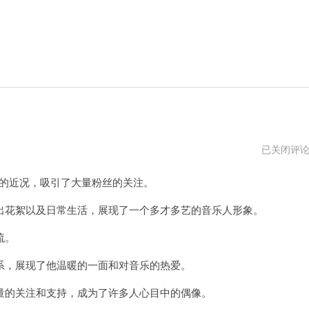
陈
已关闭评
奕
迅
己的近况，吸引了大量粉丝的关注。
ins
关
注
花絮以及日常生活，展现了一个多才多艺的音乐人形象。
曲
婉
流。
婷
，展现了他温暖的一面和对音乐的热爱。
的关注和支持，成为了许多人心目中的偶像。