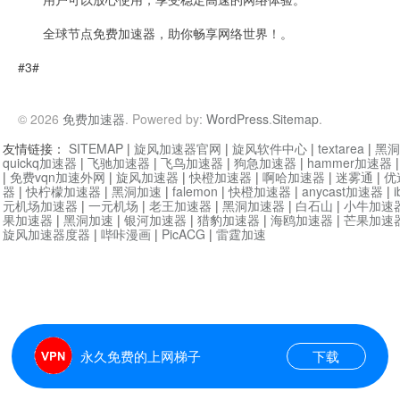
全球节点免费加速器，助你畅享网络世界！。
#3#
© 2026
免费加速器
. Powered by:
WordPress
.
Sitemap
.
友情链接：
SITEMAP
|
旋风加速器官网
|
旋风软件中心
|
textarea
|
黑洞
quickq加速器
|
飞驰加速器
|
飞鸟加速器
|
狗急加速器
|
hammer加速器
|
免费vqn加速外网
|
旋风加速器
|
快橙加速器
|
啊哈加速器
|
迷雾通
|
优
器
|
快柠檬加速器
|
黑洞加速
|
falemon
|
快橙加速器
|
anycast加速器
|
i
元机场加速器
|
一元机场
|
老王加速器
|
黑洞加速器
|
白石山
|
小牛加速
果加速器
|
黑洞加速
|
银河加速器
|
猎豹加速器
|
海鸥加速器
|
芒果加速
旋风加速器度器
|
哔咔漫画
|
PicACG
|
雷霆加速
永久免费的上网梯子
下载