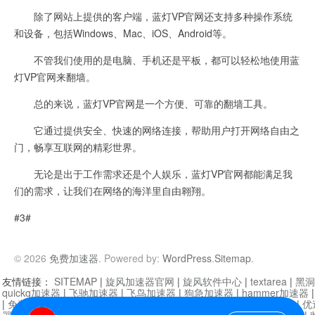
除了网站上提供的客户端，蓝灯VP官网还支持多种操作系统
和设备，包括Windows、Mac、iOS、Android等。
不管我们使用的是电脑、手机还是平板，都可以轻松地使用蓝
灯VP官网来翻墙。
总的来说，蓝灯VP官网是一个方便、可靠的翻墙工具。
它通过提供安全、快速的网络连接，帮助用户打开网络自由之
门，畅享互联网的精彩世界。
无论是出于工作需求还是个人娱乐，蓝灯VP官网都能满足我
们的需求，让我们在网络的海洋里自由翱翔。
#3#
© 2026
免费加速器
. Powered by:
WordPress
.
Sitemap
.
友情链接：
SITEMAP
|
旋风加速器官网
|
旋风软件中心
|
textarea
|
黑洞
quickq加速器
|
飞驰加速器
|
飞鸟加速器
|
狗急加速器
|
hammer加速器
|
免费vqn加速外网
|
旋风加速器
|
快橙加速器
|
啊哈加速器
|
迷雾通
|
优