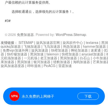
户最信赖的云计算服务提供商。
选择欧通通云，选择领先的云计算服务！。
#3#
© 2026
免费加速器
. Powered by:
WordPress
.
Sitemap
.
友情链接：
SITEMAP
|
旋风加速器官网
|
旋风软件中心
|
textarea
|
黑洞
quickq加速器
|
飞驰加速器
|
飞鸟加速器
|
狗急加速器
|
hammer加速器
|
免费vqn加速外网
|
旋风加速器
|
快橙加速器
|
啊哈加速器
|
迷雾通
|
优
器
|
快柠檬加速器
|
黑洞加速
|
falemon
|
快橙加速器
|
anycast加速器
|
i
元机场加速器
|
一元机场
|
老王加速器
|
黑洞加速器
|
白石山
|
小牛加速
果加速器
|
黑洞加速
|
银河加速器
|
猎豹加速器
|
海鸥加速器
|
芒果加速
旋风加速器度器
|
哔咔漫画
|
PicACG
|
雷霆加速
永久免费的上网梯子
下载