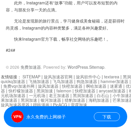
此外，Instagram还有“故事”功能，用户可以发布短暂的内
容，与朋友分享一天的点滴。
无论是发现新的旅行景点，学习健身或美食秘籍，还是获得时
尚灵感，Instagram的内容种类繁多，满足各种兴趣爱好。
快来Instagram官方下载，畅享社交网络的乐趣吧！。
#24#
© 2026
免费加速器
. Powered by:
WordPress
.
Sitemap
.
友情链接：
SITEMAP
|
旋风加速器官网
|
旋风软件中心
|
textarea
|
黑洞
quickq加速器
|
飞驰加速器
|
飞鸟加速器
|
狗急加速器
|
hammer加速器
|
免费vqn加速外网
|
旋风加速器
|
快橙加速器
|
啊哈加速器
|
迷雾通
|
优
器
|
快柠檬加速器
|
黑洞加速
|
falemon
|
快橙加速器
|
anycast加速器
|
i
元机场加速器
|
一元机场
|
老王加速器
|
黑洞加速器
|
白石山
|
小牛加速
果加速器
|
黑洞加速
|
银河加速器
|
猎豹加速器
|
海鸥加速器
|
芒果加速
旋风加速器度器
|
哔咔漫画
|
PicACG
|
雷霆加速
永久免费的上网梯子
下载