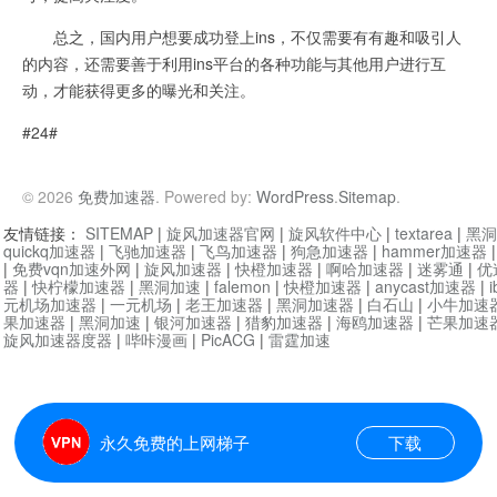
总之，国内用户想要成功登上ins，不仅需要有有趣和吸引人
的内容，还需要善于利用ins平台的各种功能与其他用户进行互
动，才能获得更多的曝光和关注。
#24#
© 2026
免费加速器
. Powered by:
WordPress
.
Sitemap
.
友情链接：
SITEMAP
|
旋风加速器官网
|
旋风软件中心
|
textarea
|
黑洞
quickq加速器
|
飞驰加速器
|
飞鸟加速器
|
狗急加速器
|
hammer加速器
|
免费vqn加速外网
|
旋风加速器
|
快橙加速器
|
啊哈加速器
|
迷雾通
|
优
器
|
快柠檬加速器
|
黑洞加速
|
falemon
|
快橙加速器
|
anycast加速器
|
i
元机场加速器
|
一元机场
|
老王加速器
|
黑洞加速器
|
白石山
|
小牛加速
果加速器
|
黑洞加速
|
银河加速器
|
猎豹加速器
|
海鸥加速器
|
芒果加速
旋风加速器度器
|
哔咔漫画
|
PicACG
|
雷霆加速
永久免费的上网梯子
下载