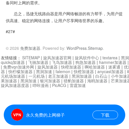
备同时上网的需求。
总之，迅捷无线路由器是用户网络畅游的有力帮手，为用户提
供高速、稳定的网络连接，让用户尽享网络世界的乐趣。
#27#
© 2026
免费加速器
. Powered by:
WordPress
.
Sitemap
.
友情链接：
SITEMAP
|
旋风加速器官网
|
旋风软件中心
|
textarea
|
黑洞
quickq加速器
|
飞驰加速器
|
飞鸟加速器
|
狗急加速器
|
hammer加速器
|
免费vqn加速外网
|
旋风加速器
|
快橙加速器
|
啊哈加速器
|
迷雾通
|
优
器
|
快柠檬加速器
|
黑洞加速
|
falemon
|
快橙加速器
|
anycast加速器
|
i
元机场加速器
|
一元机场
|
老王加速器
|
黑洞加速器
|
白石山
|
小牛加速
果加速器
|
黑洞加速
|
银河加速器
|
猎豹加速器
|
海鸥加速器
|
芒果加速
旋风加速器度器
|
哔咔漫画
|
PicACG
|
雷霆加速
永久免费的上网梯子
下载