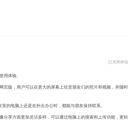
instagram
已关闭评
官
网
的使用体验。
入
口
下
am网页版，用户可以在更大的屏幕上欣赏朋友们的照片和视频，并随时
载
加
速
器
里的电脑上还是在外出办公时，都能与朋友保持联系。
在图像分享方面更加灵活多样，可以通过电脑上的搜索和上传功能，更轻