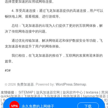
选择需要加速的应用或网络连接。
4. 享受高速连接：通过飞龙加速器提供的高速连接，用户可以
畅快地上网、观看视频、进行游戏等。
总结：飞龙加速器的出现为人们提供了更好的互联网体验，解
决了传统网络连接中的问题。
通过优化传输加速、解决网络延迟和保护数据安全等功能，飞
龙加速器有效提升了用户的网络体验。
我们相信，在飞龙加速器的推动下，互联网的发展将迎来新的
篇章。
#3#
© 2026
免费加速器
. Powered by:
WordPress
.
Sitemap
.
友情链接：
SITEMAP
|
旋风加速器官网
|
旋风软件中心
|
textarea
|
黑洞
quickq加速器
|
飞驰加速器
|
飞鸟加速器
|
狗急加速器
|
hammer加速器
|
免费vqn加速外网
|
旋风加速器
|
快橙加速器
|
啊哈加速器
|
迷雾通
|
优
器
|
快柠檬加速器
|
黑洞加速
|
falemon
|
快橙加速器
|
anycast加速器
|
i
永久免费的上网梯子
下载
元机场加速器
|
一元机场
|
老王加速器
|
黑洞加速器
|
白石山
|
小牛加速