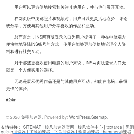
用户可以更方便地搜索和关注其他用户，并与他们展开互动。
在网页版中浏览照片和视频时，用户可以更灵活地点赞、评论
或分享，方便与其他用户分享喜欢的作品和互动。
总而言之，INS网页版登录入口为用户提供了一种在电脑端方
便快捷地登陆INS账号的方式，使用户能够更加便捷地管理个人资
料和进行社交互动。
对于那些更喜欢使用电脑的用户来说，INS网页版登录入口无
疑是一个方便实用的选择。
无论是展示优秀作品还是与其他用户互动，都能在电脑上获得
更佳的体验。
#24#
© 2026
免费加速器
. Powered by:
WordPress
.
Sitemap
.
友情链接：
SITEMAP
|
旋风加速器官网
|
旋风软件中心
|
textarea
|
黑洞
quickq加速器
|
飞驰加速器
|
飞鸟加速器
|
狗急加速器
|
hammer加速器