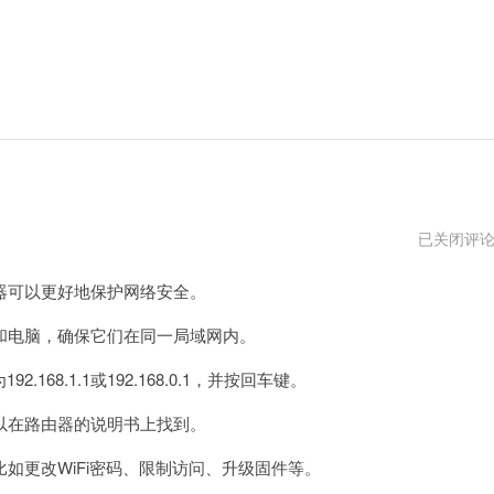
进
已关闭评
入
路
可以更好地保护网络安全。
由
器
192.168.0.
电脑，确保它们在同一局域网内。
登
录
8.1.1或192.168.0.1，并按回车键。
页
面
在路由器的说明书上找到。
更改WiFi密码、限制访问、升级固件等。