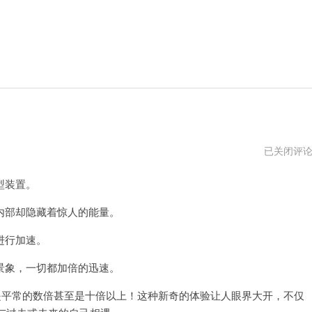
二
已关闭评
师
兄
型装置。
加
速
器
部却隐藏着惊人的能量。
免
费
进行加速。
试
用
象，一切都加倍的迅速。
平常的数倍甚至是十倍以上！这种新奇的体验让人眼界大开，不仅