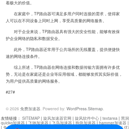
着极大的价值。
在家庭中，TP路由器可满足多用户同时连接的需求，使得家
人可以在不同设备上同时上网，享受高质量的网络服务。
对于企业来说，TP路由器具有强大的安全性能，能够有效保
护企业网络的隐私和数据安全。
此外，TP路由器还常用于公共场所的无线覆盖，提供便捷快
速的网络连接条件。
综上所述，TP路由器在网络连接和数据传输方面拥有许多优
势，无论是在家庭还是企业等应用领域，都能够发挥其实际价值，
为用户提供高质量的网络服务。
#27#
© 2026
免费加速器
. Powered by:
WordPress
.
Sitemap
.
友情链接：
SITEMAP
|
旋风加速器官网
|
旋风软件中心
|
textarea
|
黑洞
quickq加速器
|
飞驰加速器
|
飞鸟加速器
|
狗急加速器
|
hammer加速器
|
免费vqn加速外网
|
旋风加速器
|
快橙加速器
|
啊哈加速器
|
迷雾通
|
优