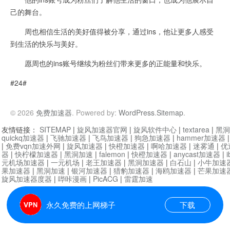
己的舞台。
周也相信生活的美好值得被分享，通过ins，他让更多人感受
到生活的快乐与美好。
愿周也的ins账号继续为粉丝们带来更多的正能量和快乐。
#24#
© 2026
免费加速器
. Powered by:
WordPress
.
Sitemap
.
友情链接：
SITEMAP
|
旋风加速器官网
|
旋风软件中心
|
textarea
|
黑洞
quickq加速器
|
飞驰加速器
|
飞鸟加速器
|
狗急加速器
|
hammer加速器
|
免费vqn加速外网
|
旋风加速器
|
快橙加速器
|
啊哈加速器
|
迷雾通
|
优
器
|
快柠檬加速器
|
黑洞加速
|
falemon
|
快橙加速器
|
anycast加速器
|
i
元机场加速器
|
一元机场
|
老王加速器
|
黑洞加速器
|
白石山
|
小牛加速
果加速器
|
黑洞加速
|
银河加速器
|
猎豹加速器
|
海鸥加速器
|
芒果加速
旋风加速器度器
|
哔咔漫画
|
PicACG
|
雷霆加速
永久免费的上网梯子
下载