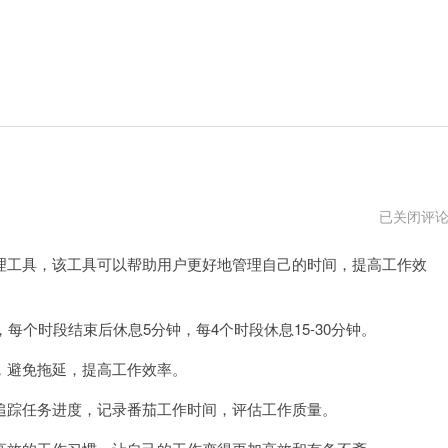
番
已关闭评
茄
加
工具，该工具可以帮助用户更好地管理自己的时间，提高工作效
速
器
跑
路
了
个时段结束后休息5分钟，每4个时段休息15-30分钟。
避免拖延，提高工作效率。
踪任务进度，记录番茄工作时间，评估工作质量。