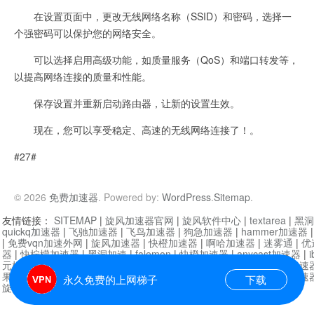
在设置页面中，更改无线网络名称（SSID）和密码，选择一
个强密码可以保护您的网络安全。
可以选择启用高级功能，如质量服务（QoS）和端口转发等，
以提高网络连接的质量和性能。
保存设置并重新启动路由器，让新的设置生效。
现在，您可以享受稳定、高速的无线网络连接了！。
#27#
© 2026
免费加速器
. Powered by:
WordPress
.
Sitemap
.
友情链接：
SITEMAP
|
旋风加速器官网
|
旋风软件中心
|
textarea
|
黑洞
quickq加速器
|
飞驰加速器
|
飞鸟加速器
|
狗急加速器
|
hammer加速器
|
免费vqn加速外网
|
旋风加速器
|
快橙加速器
|
啊哈加速器
|
迷雾通
|
优
器
|
快柠檬加速器
|
黑洞加速
|
falemon
|
快橙加速器
|
anycast加速器
|
i
元机场加速器
|
一元机场
|
老王加速器
|
黑洞加速器
|
白石山
|
小牛加速
果加速器
|
黑洞加速
|
银河加速器
|
猎豹加速器
|
海鸥加速器
|
芒果加速
永久免费的上网梯子
下载
旋风加速器度器
|
哔咔漫画
|
PicACG
|
雷霆加速