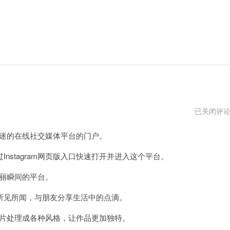
instagram
已关闭评
网
页
着迷的在线社交媒体平台的门户。
版
网
址
stagram网页版入口快速打开并进入这个平台。
美丽瞬间的平台。
见所闻，与朋友分享生活中的点滴。
将照片处理成各种风格，让作品更加独特。