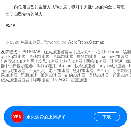
向佐用自己的生活方式和态度，吸引了大批忠实的粉丝，展现
出了自己独特的魅力。
#24#
© 2026
免费加速器
. Powered by:
WordPress
.
Sitemap
.
友情链接：
SITEMAP
|
旋风加速器官网
|
旋风软件中心
|
textarea
|
黑洞
quickq加速器
|
飞驰加速器
|
飞鸟加速器
|
狗急加速器
|
hammer加速器
|
免费vqn加速外网
|
旋风加速器
|
快橙加速器
|
啊哈加速器
|
迷雾通
|
优
器
|
快柠檬加速器
|
黑洞加速
|
falemon
|
快橙加速器
|
anycast加速器
|
i
元机场加速器
|
一元机场
|
老王加速器
|
黑洞加速器
|
白石山
|
小牛加速
果加速器
|
黑洞加速
|
银河加速器
|
猎豹加速器
|
海鸥加速器
|
芒果加速
旋风加速器度器
|
哔咔漫画
|
PicACG
|
雷霆加速
永久免费的上网梯子
下载