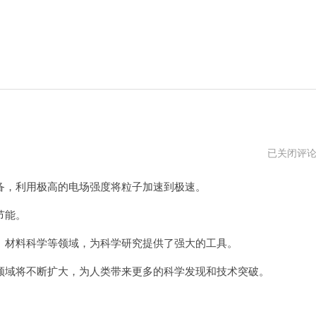
闪
已关闭评
电
加
，利用极高的电场强度将粒子加速到极速。
速
器
vnp
节能。
材料科学等领域，为科学研究提供了强大的工具。
域将不断扩大，为人类带来更多的科学发现和技术突破。