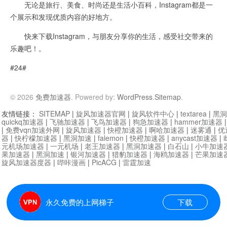
无论是旅行、美食、时尚还是生活小百科，Instagram都是一
个展示和发现优质内容的好地方。
快来下载Instagram，与朋友分享你的生活，感受社交带来的
乐趣吧！。
#24#
© 2026
免费加速器
. Powered by:
WordPress
.
Sitemap
.
友情链接：
SITEMAP
|
旋风加速器官网
|
旋风软件中心
|
textarea
|
黑洞
quickq加速器
|
飞驰加速器
|
飞鸟加速器
|
狗急加速器
|
hammer加速器
|
免费vqn加速外网
|
旋风加速器
|
快橙加速器
|
啊哈加速器
|
迷雾通
|
优
器
|
快柠檬加速器
|
黑洞加速
|
falemon
|
快橙加速器
|
anycast加速器
|
i
元机场加速器
|
一元机场
|
老王加速器
|
黑洞加速器
|
白石山
|
小牛加速
果加速器
|
黑洞加速
|
银河加速器
|
猎豹加速器
|
海鸥加速器
|
芒果加速
旋风加速器度器
|
哔咔漫画
|
PicACG
|
雷霆加速
永久免费的上网梯子
下载