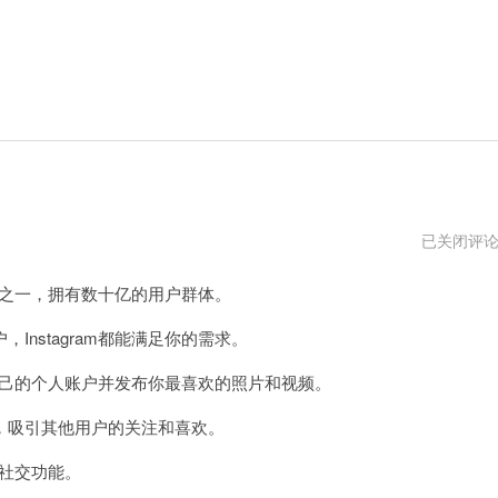
ins
已关闭评
网
页
台之一，拥有数十亿的用户群体。
版
登
录
stagram都能满足你的需求。
入
口
建自己的个人账户并发布你最喜欢的照片和视频。
吸引其他用户的关注和喜欢。
的社交功能。