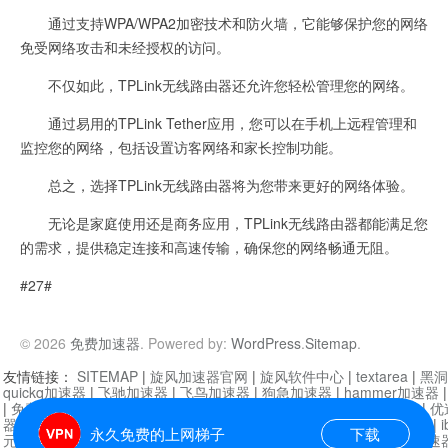
通过支持WPA/WPA2加密技术和防火墙，它能够保护您的网络
免受网络攻击和未经授权的访问。
不仅如此，TPLink无线路由器还允许您轻松管理您的网络。
通过易用的TPLink Tether应用，您可以在手机上远程管理和
监控您的网络，包括设置访客网络和家长控制功能。
总之，选择TPLink无线路由器将为您带来更好的网络体验。
无论是家庭使用还是商务应用，TPLink无线路由器都能满足您
的需求，提供稳定连接和高速传输，确保您的网络畅通无阻。
#27#
© 2026
免费加速器
. Powered by:
WordPress
.
Sitemap
.
友情链接：
SITEMAP
|
旋风加速器官网
|
旋风软件中心
|
textarea
|
黑洞
quickq加速器
|
飞驰加速器
|
飞鸟加速器
|
狗急加速器
|
hammer加速器
|
免费vqn加速外网
|
旋风加速器
|
快橙加速器
|
啊哈加速器
|
迷雾通
|
优
器
|
快柠檬加速器
|
黑洞加速
|
falemon
|
快橙加速器
|
anycast加速器
|
i
永久免费的上网梯子
下载
元机场加速器
|
一元机场
|
老王加速器
|
黑洞加速器
|
白石山
|
小牛加速