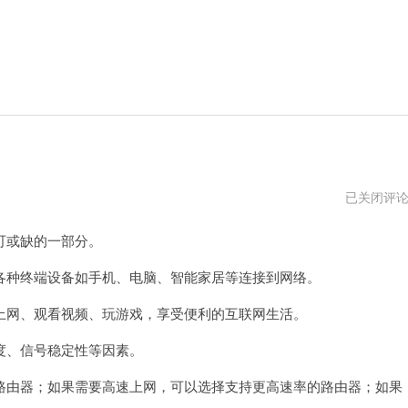
一
已关闭评
个
猫
可或缺的一部分。
并
联
2
种终端设备如手机、电脑、智能家居等连接到网络。
个
路
网、观看视频、玩游戏，享受便利的互联网生活。
由
器
图
、信号稳定性等因素。
解
由器；如果需要高速上网，可以选择支持更高速率的路由器；如果