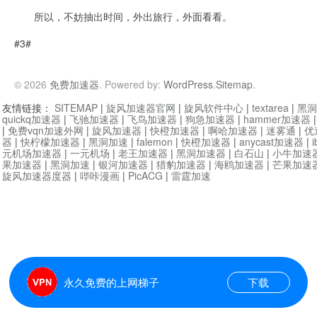
所以，不妨抽出时间，外出旅行，外面看看。
#3#
© 2026
免费加速器
. Powered by:
WordPress
.
Sitemap
.
友情链接：
SITEMAP
|
旋风加速器官网
|
旋风软件中心
|
textarea
|
黑洞
quickq加速器
|
飞驰加速器
|
飞鸟加速器
|
狗急加速器
|
hammer加速器
|
免费vqn加速外网
|
旋风加速器
|
快橙加速器
|
啊哈加速器
|
迷雾通
|
优
器
|
快柠檬加速器
|
黑洞加速
|
falemon
|
快橙加速器
|
anycast加速器
|
i
元机场加速器
|
一元机场
|
老王加速器
|
黑洞加速器
|
白石山
|
小牛加速
果加速器
|
黑洞加速
|
银河加速器
|
猎豹加速器
|
海鸥加速器
|
芒果加速
旋风加速器度器
|
哔咔漫画
|
PicACG
|
雷霆加速
永久免费的上网梯子
下载