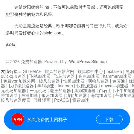
追随欧阳娜娜的ins，不仅可以获取时尚灵感，还可以感受到
她那份独特的魅力和风采。
无论是潮流还是经典，欧阳娜娜总能将时尚进行到底，成为众
多时尚爱好者心中的style icon。
#24#
© 2026
免费加速器
. Powered by:
WordPress
.
Sitemap
.
友情链接：
SITEMAP
|
旋风加速器官网
|
旋风软件中心
|
textarea
|
黑洞
quickq加速器
|
飞驰加速器
|
飞鸟加速器
|
狗急加速器
|
hammer加速器
|
免费vqn加速外网
|
旋风加速器
|
快橙加速器
|
啊哈加速器
|
迷雾通
|
优
器
|
快柠檬加速器
|
黑洞加速
|
falemon
|
快橙加速器
|
anycast加速器
|
i
元机场加速器
|
一元机场
|
老王加速器
|
黑洞加速器
|
白石山
|
小牛加速
果加速器
|
黑洞加速
|
银河加速器
|
猎豹加速器
|
海鸥加速器
|
芒果加速
旋风加速器度器
|
哔咔漫画
|
PicACG
|
雷霆加速
永久免费的上网梯子
下载