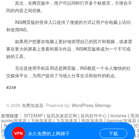
其次，在网页版中，用户可以同时打开多个标签页，方便在不
同的内容之间切换。
INS网页版的登录入口提供了便捷的方式让用户在电脑上访问
和使用INS。
如果用户想要在电脑上更好地管理自己的照片和视频，或者需
要在更大的屏幕上查看和展示作品，INS网页版将成为一个不可或
缺的工具。
无论是使用手机应用还是网页版，INS都是一个令人愉快的社
交媒体平台，为用户提供了与他人分享生活和创作的机会。
#24#
© 2026
免费加速器
. Powered by:
WordPress
.
Sitemap
.
友情链接：
SITEMAP
|
旋风加速器官网
|
旋风软件中心
|
textarea
|
黑洞
quickq加速器
|
飞驰加速器
|
飞鸟加速器
|
狗急加速器
|
hammer加速器
|
免费vqn加速外网
|
旋风加速器
|
快橙加速器
|
啊哈加速器
|
迷雾通
|
优
器
|
快柠檬加速器
|
黑洞加速
|
falemon
|
快橙加速器
|
anycast加速器
|
i
永久免费的上网梯子
下载
元机场加速器
|
一元机场
|
老王加速器
|
黑洞加速器
|
白石山
|
小牛加速