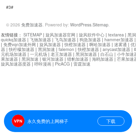
#3#
© 2026
免费加速器
. Powered by:
WordPress
.
Sitemap
.
友情链接：
SITEMAP
|
旋风加速器官网
|
旋风软件中心
|
textarea
|
黑洞
quickq加速器
|
飞驰加速器
|
飞鸟加速器
|
狗急加速器
|
hammer加速器
|
免费vqn加速外网
|
旋风加速器
|
快橙加速器
|
啊哈加速器
|
迷雾通
|
优
器
|
快柠檬加速器
|
黑洞加速
|
falemon
|
快橙加速器
|
anycast加速器
|
i
元机场加速器
|
一元机场
|
老王加速器
|
黑洞加速器
|
白石山
|
小牛加速
果加速器
|
黑洞加速
|
银河加速器
|
猎豹加速器
|
海鸥加速器
|
芒果加速
旋风加速器度器
|
哔咔漫画
|
PicACG
|
雷霆加速
永久免费的上网梯子
下载