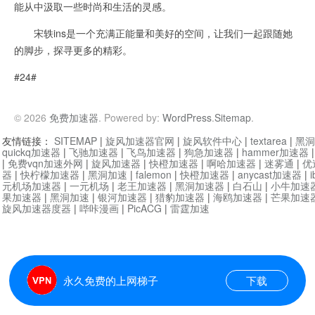
能从中汲取一些时尚和生活的灵感。
宋轶ins是一个充满正能量和美好的空间，让我们一起跟随她
的脚步，探寻更多的精彩。
#24#
© 2026
免费加速器
. Powered by:
WordPress
.
Sitemap
.
友情链接：
SITEMAP
|
旋风加速器官网
|
旋风软件中心
|
textarea
|
黑洞
quickq加速器
|
飞驰加速器
|
飞鸟加速器
|
狗急加速器
|
hammer加速器
|
免费vqn加速外网
|
旋风加速器
|
快橙加速器
|
啊哈加速器
|
迷雾通
|
优
器
|
快柠檬加速器
|
黑洞加速
|
falemon
|
快橙加速器
|
anycast加速器
|
i
元机场加速器
|
一元机场
|
老王加速器
|
黑洞加速器
|
白石山
|
小牛加速
果加速器
|
黑洞加速
|
银河加速器
|
猎豹加速器
|
海鸥加速器
|
芒果加速
旋风加速器度器
|
哔咔漫画
|
PicACG
|
雷霆加速
永久免费的上网梯子
下载