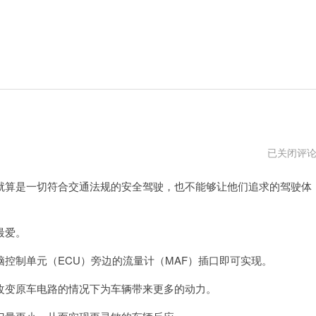
唐
已关闭评
师
傅
算是一切符合交通法规的安全驾驶，也不能够让他们追求的驾驶体
加
速
器
vpm
最爱。
制单元（ECU）旁边的流量计（MAF）插口即可实现。
变原车电路的情况下为车辆带来更多的动力。