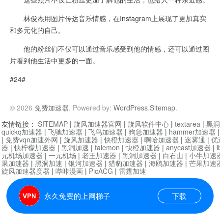
林俊杰用图片传达音乐情感，在Instagram上展现了更加真实
和多元化的自己。
他的粉丝们不仅可以通过音乐感受到他的情感，还可以通过图
片看到他生活中更多的一面。
#24#
© 2026
免费加速器
. Powered by:
WordPress
.
Sitemap
.
友情链接：
SITEMAP
|
旋风加速器官网
|
旋风软件中心
|
textarea
|
黑洞
quickq加速器
|
飞驰加速器
|
飞鸟加速器
|
狗急加速器
|
hammer加速器
|
免费vqn加速外网
|
旋风加速器
|
快橙加速器
|
啊哈加速器
|
迷雾通
|
优
器
|
快柠檬加速器
|
黑洞加速
|
falemon
|
快橙加速器
|
anycast加速器
|
i
元机场加速器
|
一元机场
|
老王加速器
|
黑洞加速器
|
白石山
|
小牛加速
果加速器
|
黑洞加速
|
银河加速器
|
猎豹加速器
|
海鸥加速器
|
芒果加速
旋风加速器度器
|
哔咔漫画
|
PicACG
|
雷霆加速
永久免费的上网梯子
下载