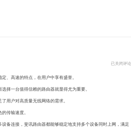
斐
已关闭评
讯
路
定、高速的特点，在用户中享有盛誉。
由
器
app
选择一台值得信赖的路由器就显得尤为重要。
了用户对高质量无线网络的需求。
色的传输速度。
设备连接，斐讯路由器都能够稳定地支持多个设备同时上网，满足