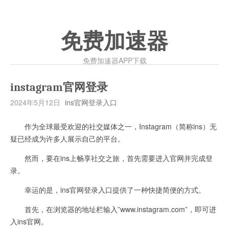
免费加速器
免费加速器APP下载
instagram官网登录
2024年5月12日
ins官网登录入口
作为全球最受欢迎的社交媒体之一，Instagram（简称ins）无
疑已经成为许多人展示自己的平台。
然而，要在ins上畅享社交之旅，首先需要进入官网并完成登
录。
幸运的是，ins官网登录入口提供了一种快捷简便的方式。
首先，在浏览器的地址栏输入”www.instagram.com”，即可进
入ins官网。