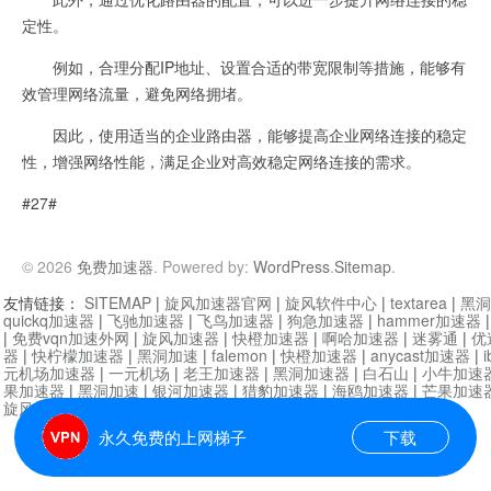
定性。
例如，合理分配IP地址、设置合适的带宽限制等措施，能够有
效管理网络流量，避免网络拥堵。
因此，使用适当的企业路由器，能够提高企业网络连接的稳定
性，增强网络性能，满足企业对高效稳定网络连接的需求。
#27#
© 2026
免费加速器
. Powered by:
WordPress
.
Sitemap
.
友情链接：
SITEMAP
|
旋风加速器官网
|
旋风软件中心
|
textarea
|
黑洞
quickq加速器
|
飞驰加速器
|
飞鸟加速器
|
狗急加速器
|
hammer加速器
|
免费vqn加速外网
|
旋风加速器
|
快橙加速器
|
啊哈加速器
|
迷雾通
|
优
器
|
快柠檬加速器
|
黑洞加速
|
falemon
|
快橙加速器
|
anycast加速器
|
i
元机场加速器
|
一元机场
|
老王加速器
|
黑洞加速器
|
白石山
|
小牛加速
果加速器
|
黑洞加速
|
银河加速器
|
猎豹加速器
|
海鸥加速器
|
芒果加速
旋风加速器度器
|
哔咔漫画
|
PicACG
|
雷霆加速
永久免费的上网梯子
下载