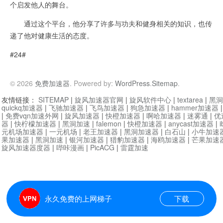
个启发他人的舞台。
通过这个平台，他分享了许多与功夫和健身相关的知识，也传
递了他对健康生活的态度。
#24#
© 2026
免费加速器
. Powered by:
WordPress
.
Sitemap
.
友情链接：
SITEMAP
|
旋风加速器官网
|
旋风软件中心
|
textarea
|
黑洞
quickq加速器
|
飞驰加速器
|
飞鸟加速器
|
狗急加速器
|
hammer加速器
|
免费vqn加速外网
|
旋风加速器
|
快橙加速器
|
啊哈加速器
|
迷雾通
|
优
器
|
快柠檬加速器
|
黑洞加速
|
falemon
|
快橙加速器
|
anycast加速器
|
i
元机场加速器
|
一元机场
|
老王加速器
|
黑洞加速器
|
白石山
|
小牛加速
果加速器
|
黑洞加速
|
银河加速器
|
猎豹加速器
|
海鸥加速器
|
芒果加速
旋风加速器度器
|
哔咔漫画
|
PicACG
|
雷霆加速
永久免费的上网梯子
下载