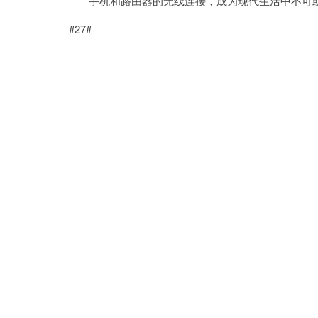
手机和路由器的无线连接，成为现代生活中不可或
#27#