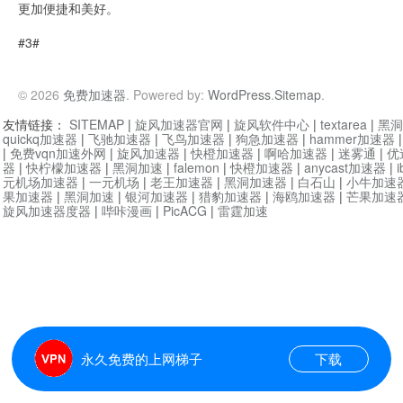
更加便捷和美好。
#3#
© 2026
免费加速器
. Powered by:
WordPress
.
Sitemap
.
友情链接：
SITEMAP
|
旋风加速器官网
|
旋风软件中心
|
textarea
|
黑洞
quickq加速器
|
飞驰加速器
|
飞鸟加速器
|
狗急加速器
|
hammer加速器
|
免费vqn加速外网
|
旋风加速器
|
快橙加速器
|
啊哈加速器
|
迷雾通
|
优
器
|
快柠檬加速器
|
黑洞加速
|
falemon
|
快橙加速器
|
anycast加速器
|
i
元机场加速器
|
一元机场
|
老王加速器
|
黑洞加速器
|
白石山
|
小牛加速
果加速器
|
黑洞加速
|
银河加速器
|
猎豹加速器
|
海鸥加速器
|
芒果加速
旋风加速器度器
|
哔咔漫画
|
PicACG
|
雷霆加速
永久免费的上网梯子
下载