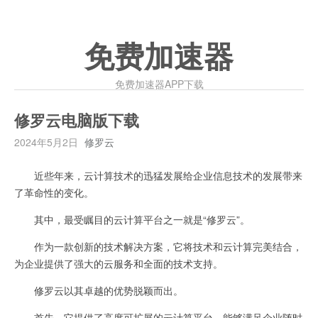
免费加速器
免费加速器APP下载
修罗云电脑版下载
2024年5月2日
修罗云
近些年来，云计算技术的迅猛发展给企业信息技术的发展带来
了革命性的变化。
其中，最受瞩目的云计算平台之一就是“修罗云”。
作为一款创新的技术解决方案，它将技术和云计算完美结合，
为企业提供了强大的云服务和全面的技术支持。
修罗云以其卓越的优势脱颖而出。
首先，它提供了高度可扩展的云计算平台，能够满足企业随时