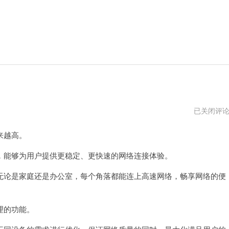
无
已关闭评
线
路
来越高。
由
器
说
能够为用户提供更稳定、更快速的网络连接体验。
明
文
论是家庭还是办公室，每个角落都能连上高速网络，畅享网络的便
理的功能。