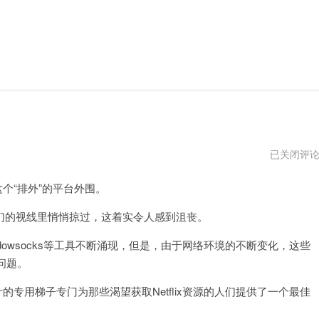
netflix
已关闭评
专
用
这个“排外”的平台外围。
梯
子
vpm
的视线里悄悄掠过，这着实令人感到沮丧。
adowsocks等工具不断涌现，但是，由于网络环境的不断变化，这些
问题。
的专用梯子专门为那些渴望获取Netflix资源的人们提供了一个最佳