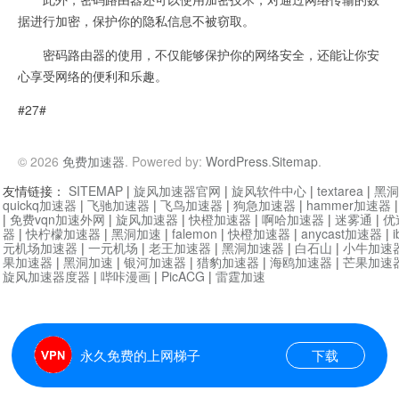
据进行加密，保护你的隐私信息不被窃取。
密码路由器的使用，不仅能够保护你的网络安全，还能让你安
心享受网络的便利和乐趣。
#27#
© 2026
免费加速器
. Powered by:
WordPress
.
Sitemap
.
友情链接：
SITEMAP
|
旋风加速器官网
|
旋风软件中心
|
textarea
|
黑洞
quickq加速器
|
飞驰加速器
|
飞鸟加速器
|
狗急加速器
|
hammer加速器
|
免费vqn加速外网
|
旋风加速器
|
快橙加速器
|
啊哈加速器
|
迷雾通
|
优
器
|
快柠檬加速器
|
黑洞加速
|
falemon
|
快橙加速器
|
anycast加速器
|
i
元机场加速器
|
一元机场
|
老王加速器
|
黑洞加速器
|
白石山
|
小牛加速
果加速器
|
黑洞加速
|
银河加速器
|
猎豹加速器
|
海鸥加速器
|
芒果加速
旋风加速器度器
|
哔咔漫画
|
PicACG
|
雷霆加速
永久免费的上网梯子
下载