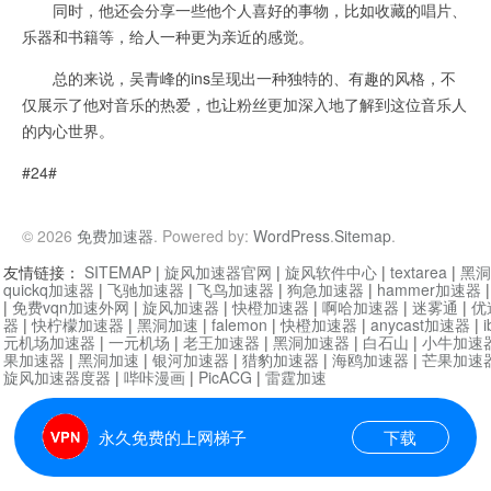
同时，他还会分享一些他个人喜好的事物，比如收藏的唱片、
乐器和书籍等，给人一种更为亲近的感觉。
总的来说，吴青峰的ins呈现出一种独特的、有趣的风格，不
仅展示了他对音乐的热爱，也让粉丝更加深入地了解到这位音乐人
的内心世界。
#24#
© 2026
免费加速器
. Powered by:
WordPress
.
Sitemap
.
友情链接：
SITEMAP
|
旋风加速器官网
|
旋风软件中心
|
textarea
|
黑洞
quickq加速器
|
飞驰加速器
|
飞鸟加速器
|
狗急加速器
|
hammer加速器
|
免费vqn加速外网
|
旋风加速器
|
快橙加速器
|
啊哈加速器
|
迷雾通
|
优
器
|
快柠檬加速器
|
黑洞加速
|
falemon
|
快橙加速器
|
anycast加速器
|
i
元机场加速器
|
一元机场
|
老王加速器
|
黑洞加速器
|
白石山
|
小牛加速
果加速器
|
黑洞加速
|
银河加速器
|
猎豹加速器
|
海鸥加速器
|
芒果加速
旋风加速器度器
|
哔咔漫画
|
PicACG
|
雷霆加速
永久免费的上网梯子
下载