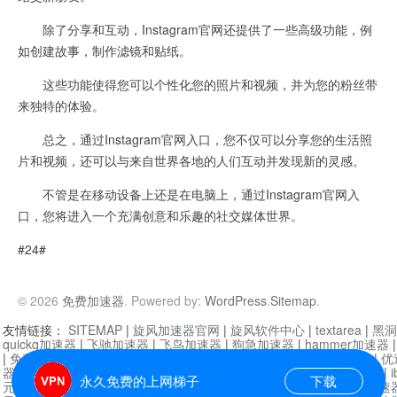
除了分享和互动，Instagram官网还提供了一些高级功能，例
如创建故事，制作滤镜和贴纸。
这些功能使得您可以个性化您的照片和视频，并为您的粉丝带
来独特的体验。
总之，通过Instagram官网入口，您不仅可以分享您的生活照
片和视频，还可以与来自世界各地的人们互动并发现新的灵感。
不管是在移动设备上还是在电脑上，通过Instagram官网入
口，您将进入一个充满创意和乐趣的社交媒体世界。
#24#
© 2026
免费加速器
. Powered by:
WordPress
.
Sitemap
.
友情链接：
SITEMAP
|
旋风加速器官网
|
旋风软件中心
|
textarea
|
黑洞
quickq加速器
|
飞驰加速器
|
飞鸟加速器
|
狗急加速器
|
hammer加速器
|
免费vqn加速外网
|
旋风加速器
|
快橙加速器
|
啊哈加速器
|
迷雾通
|
优
器
|
快柠檬加速器
|
黑洞加速
|
falemon
|
快橙加速器
|
anycast加速器
|
i
永久免费的上网梯子
下载
元机场加速器
|
一元机场
|
老王加速器
|
黑洞加速器
|
白石山
|
小牛加速