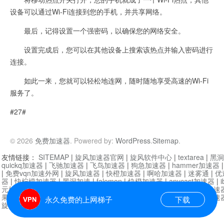
设备可以通过Wi-Fi连接到您的手机，并共享网络。
最后，记得设置一个强密码，以确保您的网络安全。
设置完成后，您可以在其他设备上搜索该热点并输入密码进行
连接。
如此一来，您就可以轻松地连网，随时随地享受高速的Wi-Fi
服务了。
#27#
© 2026
免费加速器
. Powered by:
WordPress
.
Sitemap
.
友情链接：
SITEMAP
|
旋风加速器官网
|
旋风软件中心
|
textarea
|
黑洞
quickq加速器
|
飞驰加速器
|
飞鸟加速器
|
狗急加速器
|
hammer加速器
|
免费vqn加速外网
|
旋风加速器
|
快橙加速器
|
啊哈加速器
|
迷雾通
|
优
器
|
快柠檬加速器
|
黑洞加速
|
falemon
|
快橙加速器
|
anycast加速器
|
i
元机场加速器
|
一元机场
|
老王加速器
|
黑洞加速器
|
白石山
|
小牛加速
果加速器
|
黑洞加速
|
银河加速器
|
猎豹加速器
|
海鸥加速器
|
芒果加速
永久免费的上网梯子
下载
旋风加速器度器
|
哔咔漫画
|
PicACG
|
雷霆加速