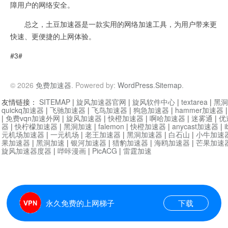
障用户的网络安全。
总之，土豆加速器是一款实用的网络加速工具，为用户带来更
快速、更便捷的上网体验。
#3#
© 2026
免费加速器
. Powered by:
WordPress
.
Sitemap
.
友情链接：
SITEMAP
|
旋风加速器官网
|
旋风软件中心
|
textarea
|
黑洞
quickq加速器
|
飞驰加速器
|
飞鸟加速器
|
狗急加速器
|
hammer加速器
|
免费vqn加速外网
|
旋风加速器
|
快橙加速器
|
啊哈加速器
|
迷雾通
|
优
器
|
快柠檬加速器
|
黑洞加速
|
falemon
|
快橙加速器
|
anycast加速器
|
i
元机场加速器
|
一元机场
|
老王加速器
|
黑洞加速器
|
白石山
|
小牛加速
果加速器
|
黑洞加速
|
银河加速器
|
猎豹加速器
|
海鸥加速器
|
芒果加速
旋风加速器度器
|
哔咔漫画
|
PicACG
|
雷霆加速
永久免费的上网梯子
下载