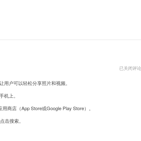
instagram
已关闭评
苹
果
，让用户可以轻松分享照片和视频。
下
载
入
在手机上。
口
p Store或Google Play Store）。
”并点击搜索。
。