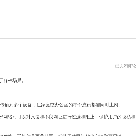
tp
已关闭评
路
由
于各种场景。
器
地
址
号传输到多个设备，让家庭或办公室的每个成员都能同时上网。
部网络时可以对入侵和不良网址进行过滤和阻止，保护用户的隐私和