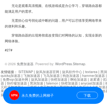
无论是观看高清视频、在线游戏或是办公学习，穿墙路由器都
能满足用户的需求。
无需担心信号弱化或中断的问题，用户可以尽情享受网络带来
的便利和乐趣。
穿墙路由器的出现将彻底改变我们对网络的认知，实现全新的
网络体验。
#27#
© 2026
免费加速器
. Powered by:
WordPress
.
Sitemap
.
友情链接：
SITEMAP
|
旋风加速器官网
|
旋风软件中心
|
textarea
|
黑洞
quickq加速器
|
飞驰加速器
|
飞鸟加速器
|
狗急加速器
|
hammer加速器
|
免费vqn加速外网
|
旋风加速器
|
快橙加速器
|
啊哈加速器
|
迷雾通
|
优
器
|
快柠檬加速器
|
黑洞加速
|
falemon
|
快橙加速器
|
anycast加速器
|
i
元机场加速器
|
一元机场
|
老王加速器
|
黑洞加速器
|
白石山
|
小牛加速
果加速器
|
黑洞加速
|
银河加速器
|
猎豹加速器
|
海鸥加速器
|
芒果加速
旋风加速器度器
|
哔咔漫画
|
PicACG
|
雷霆加速
永久免费的上网梯子
下载