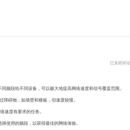
双
已关闭评
频
路
由
器
啥
配不同频段给不同设备，可以极大地提高网络速度和信号覆盖范围。
意
思
通过障碍物，如墙壁和楼板，但速度较慢。
络速度有要求的任务。
择使用的频段，以获得最佳的网络体验。