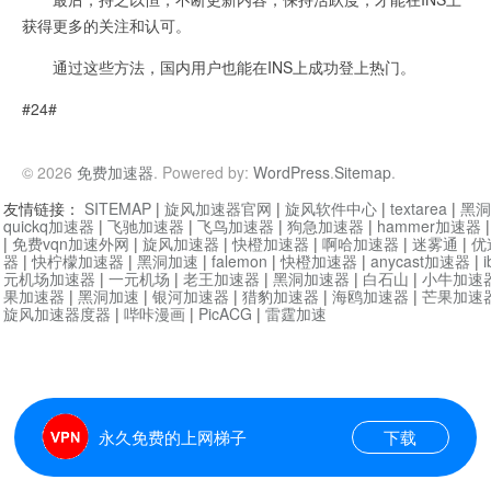
获得更多的关注和认可。
通过这些方法，国内用户也能在INS上成功登上热门。
#24#
© 2026
免费加速器
. Powered by:
WordPress
.
Sitemap
.
友情链接：
SITEMAP
|
旋风加速器官网
|
旋风软件中心
|
textarea
|
黑洞
quickq加速器
|
飞驰加速器
|
飞鸟加速器
|
狗急加速器
|
hammer加速器
|
免费vqn加速外网
|
旋风加速器
|
快橙加速器
|
啊哈加速器
|
迷雾通
|
优
器
|
快柠檬加速器
|
黑洞加速
|
falemon
|
快橙加速器
|
anycast加速器
|
i
元机场加速器
|
一元机场
|
老王加速器
|
黑洞加速器
|
白石山
|
小牛加速
果加速器
|
黑洞加速
|
银河加速器
|
猎豹加速器
|
海鸥加速器
|
芒果加速
旋风加速器度器
|
哔咔漫画
|
PicACG
|
雷霆加速
永久免费的上网梯子
下载