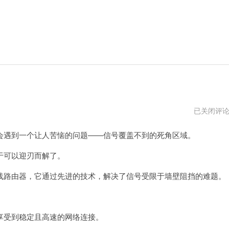
穿
已关闭评
墙
路
遇到一个让人苦恼的问题——信号覆盖不到的死角区域。
由
器
怎
可以迎刃而解了。
么
选
路由器，它通过先进的技术，解决了信号受限于墙壁阻挡的难题。
择
。
受到稳定且高速的网络连接。